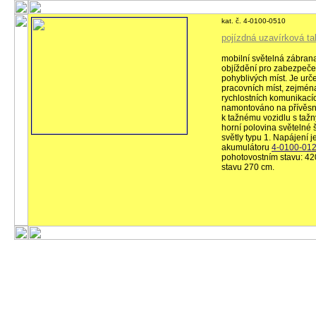
kat. č. 4-0100-0510
pojízdná uzavírková tab
mobilní světelná zábran
objíždění pro zabezpeče
pohyblivých míst. Je ur
pracovních míst, zejména
rychlostních komunikacíc
namontováno na přívěsné
k tažnému vozidlu s taž
horní polovina světelné š
světly typu 1. Napájení j
akumulátoru
4-0100-01
pohotovostním stavu: 42
stavu 270 cm.