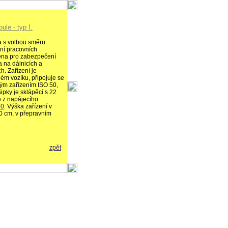
ule - typ I.
a s volbou směru
ní pracovních
čena pro zabezpečení
 na dálnicích a
h. Zařízení je
m vozíku, připojuje se
ným zařízením ISO 50,
ipky je sklápěcí s 22
e z napájecího
20
. Výška zařízení v
0 cm, v přepravním
zpět