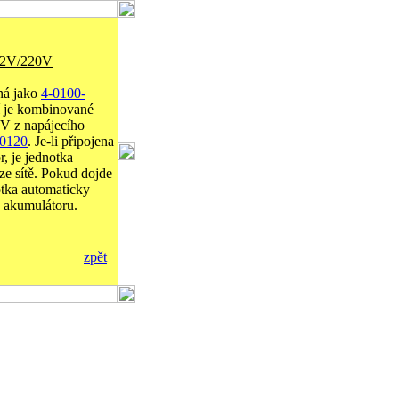
 12V/220V
jná jako
4-0100-
tí je kombinované
2V z napájecího
-0120
. Je-li připojena
, je jednotka
ze sítě. Pokud dojde
otka automaticky
z akumulátoru.
zpět