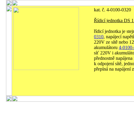
kat. č. 4-0100-0320
Řídicí jednotka DS
řídicí jednotka je ste
0310
, napájecí napě
220V ze sítě nebo 1
akumulátoru
4-0100
síť 220V i akumulátor
přednostně napájena 
k odpojení sítě, jedn
přepíná na napájení 