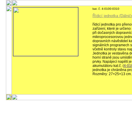
kat. č. 4-0100-0310
Řídicí jednotka (Dálni
řídicí jednotka pro přen
zařízení, které je určen
při dočasných dopravníc
mikroprocesorovou jednot
dopravních návěstidel ka
signálních programech s
včetně kontroly stavu na
Jednotka je vestavěna do
horní straně jsou umístě
prvky. Napájecí napětí j
akumulátoru kat.č. (
4-01
jednotka je chráněna pro
Rozměry: 27×25×13 cm.